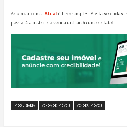
Anunciar com a
Atual
é bem simples. Basta
se cadastr
passará a instruir a venda entrando em contato!
IMOBILIBIÁRIA
VENDA DE IMÓVEIS
VENDER IMÓVEIS